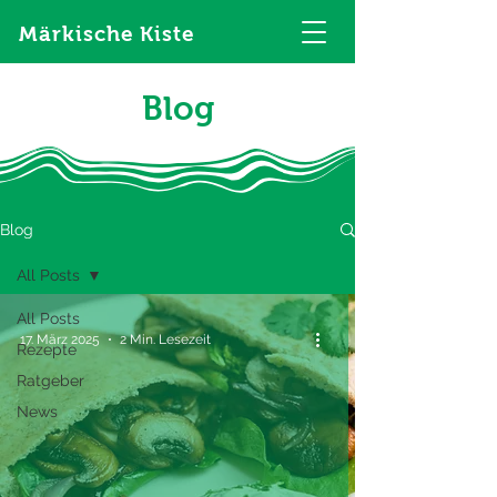
Märkische Kiste
Blog
Blog
All Posts
All Posts
17. März 2025
2 Min. Lesezeit
Rezepte
Ratgeber
News