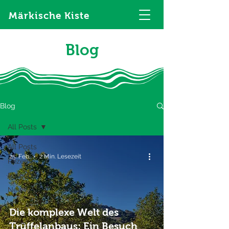
Märkische Kiste
Blog
Blog
All Posts
All Posts
25. Feb.
2 Min. Lesezeit
Rezepte
Ratgeber
News
Die komplexe Welt des
Trüffelanbaus: Ein Besuch