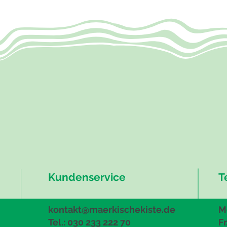
Kundenservice
T
kontakt@maerkischekiste.de
Mo
Tel.: 030 233 222 70
Fr