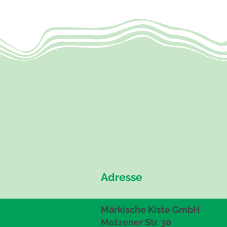
Adresse
Märkische Kiste GmbH
Motzener Str. 30