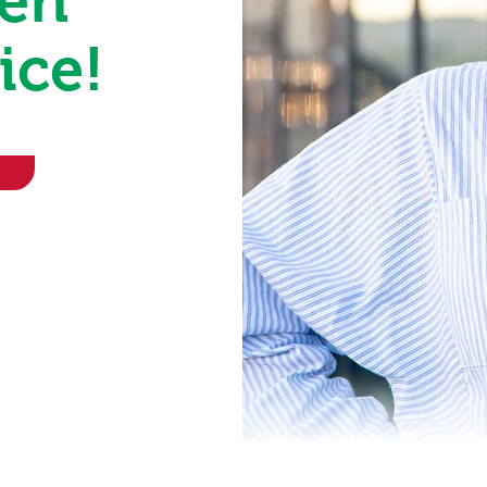
ren
ice!