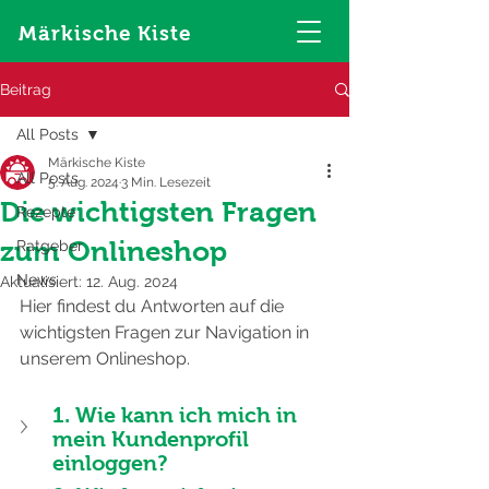
Märkische Kiste
Beitrag
All Posts
Märkische Kiste
All Posts
5. Aug. 2024
3 Min. Lesezeit
Die wichtigsten Fragen
Rezepte
zum Onlineshop
Ratgeber
News
Aktualisiert:
12. Aug. 2024
Hier findest du Antworten auf die 
wichtigsten Fragen zur Navigation in 
unserem Onlineshop.
1. Wie kann ich mich in 
mein Kundenprofil 
einloggen?