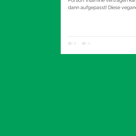
Portion Vitamine vertragen kan
dann aufgepasst! Diese vegan
Lasagne mit ist vollgepackt mi
buntem...