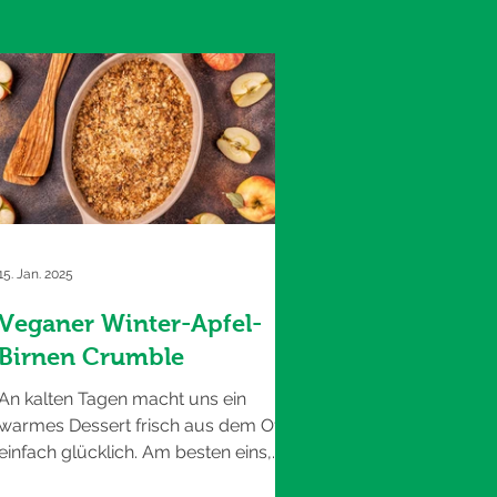
15. Jan. 2025
Veganer Winter-Apfel-
Birnen Crumble
An kalten Tagen macht uns ein
warmes Dessert frisch aus dem Ofen
einfach glücklich. Am besten eins,
was schnell zubereitet ist - wie dieser