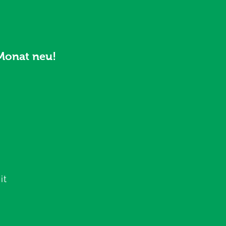
Monat neu!
it