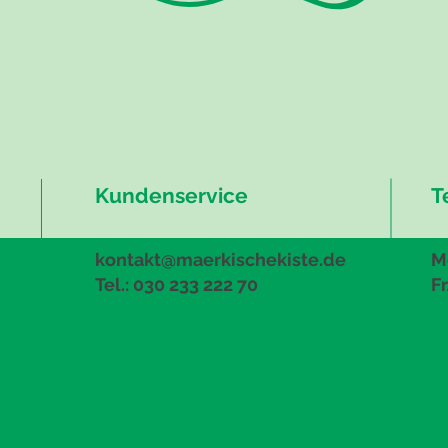
Kundenservice
T
kontakt@maerkischekiste.de
Mo
Tel.: 030 233 222 70
Fr