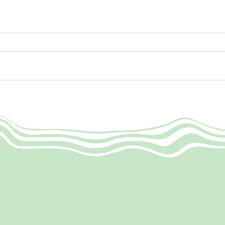
Marinierter Spargel auf
Hirs
mediterrane Art
Kräu