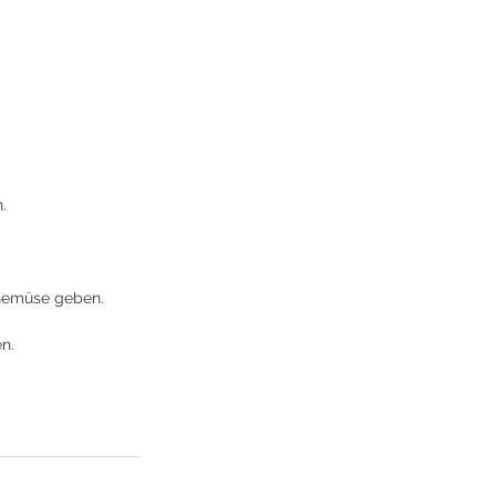
. 
Gemüse geben. 
n.