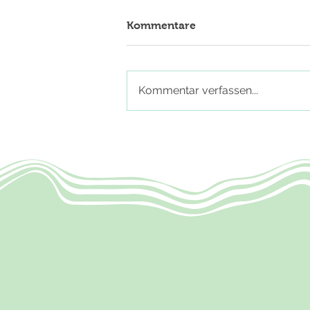
Kommentare
Kommentar verfassen...
Pfirsich Galettes