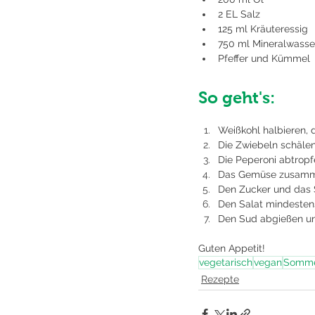
2 EL Salz
125 ml Kräuteressig
750 ml Mineralwasse
Pfeffer und Kümmel
So geht's:
Weißkohl halbieren, 
Die Zwiebeln schälen
Die Peperoni abtropfe
Das Gemüse zusammen
Den Zucker und das 
Den Salat mindestens
Den Sud abgießen un
Guten Appetit!
vegetarisch
vegan
Somm
Rezepte