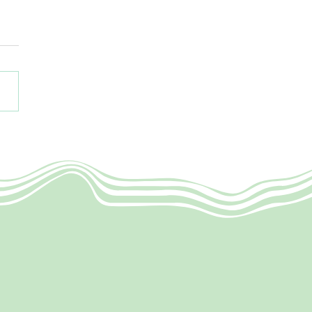
e Risotto mit
terseitlingen