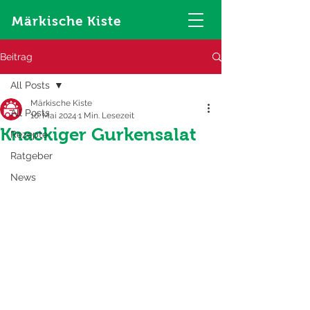
Märkische Kiste
Beitrag
All Posts
Märkische Kiste
All Posts
10. Mai 2024
1 Min. Lesezeit
Knackiger Gurkensalat
Rezepte
Ratgeber
News