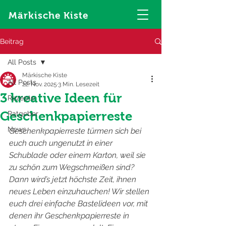
Märkische Kiste
Beitrag
All Posts
Märkische Kiste
All Posts
22. Nov. 2025
3 Min. Lesezeit
3 kreative Ideen für
Rezepte
Geschenkpapierreste
Ratgeber
News
Geschenkpapierreste türmen sich bei 
euch auch ungenutzt in einer 
Schublade oder einem Karton, weil sie 
zu schön zum Wegschmeißen sind? 
Dann wird’s jetzt höchste Zeit, ihnen 
neues Leben einzuhauchen! Wir stellen 
euch drei einfache Bastelideen vor, mit 
denen ihr Geschenkpapierreste in 