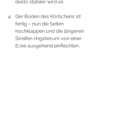
desto stabiler wird es.
Der Boden des Körbchens ist 
fertig – nun die Seiten 
hochklappen und die längeren 
Streifen ringsherum von einer 
Ecke ausgehend einflechten. 
Damit es hält, musst du die 
Streifen an der Ecke an der sie 
starten und enden festkleben und 
am besten mit einer 
Wäscheklammer oder 
Büroklammer fixieren.
Sobald dein Körbchen die 
gewünschte Höhe hat, kannst du 
den Rest der Streifen nach innen 
oder außen umklappen und in 
eine der entstehenden Laschen 