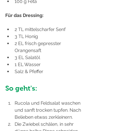
100 g Feta
Für das Dressing:
2 TL mittelscharfer Senf
3 TL Honig
2 EL frisch gepresster 
Orangensaft
3 EL Salatöl
1 EL Wasser
Salz & Pfeffer
So geht's:
Rucola und Feldsalat waschen 
und sanft trocken tupfen. Nach 
Belieben etwas zerkleinern.
Die Zwiebel schälen, in sehr 