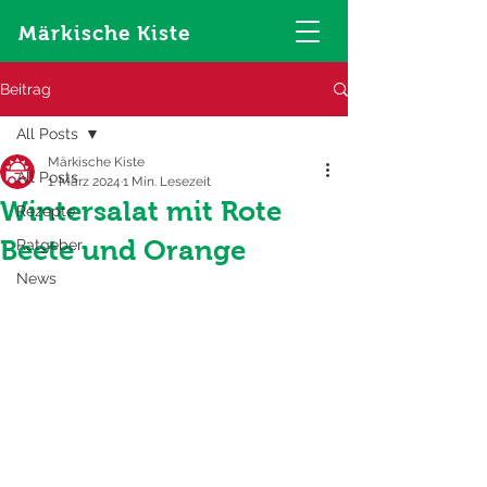
Märkische Kiste
Beitrag
All Posts
Märkische Kiste
All Posts
1. März 2024
1 Min. Lesezeit
Wintersalat mit Rote
Rezepte
Beete und Orange
Ratgeber
News