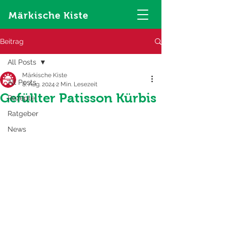
Märkische Kiste
Beitrag
All Posts
Märkische Kiste
All Posts
8. Aug. 2024
2 Min. Lesezeit
Gefüllter Patisson Kürbis
Rezepte
Ratgeber
News