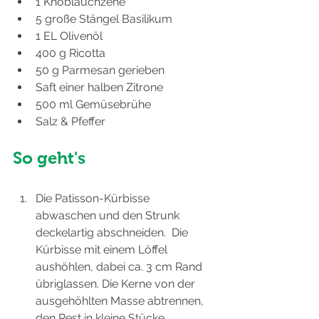
1 Knoblauchzehe
5 große Stängel Basilikum
1 EL Olivenöl
400 g Ricotta
50 g Parmesan gerieben
Saft einer halben Zitrone
500 ml Gemüsebrühe
Salz & Pfeffer
So geht's
Die Patisson-Kürbisse 
abwaschen und den Strunk 
deckelartig abschneiden.  Die 
Kürbisse mit einem Löffel 
aushöhlen, dabei ca. 3 cm Rand 
übriglassen. Die Kerne von der 
ausgehöhlten Masse abtrennen, 
den Rest in kleine Stücke 