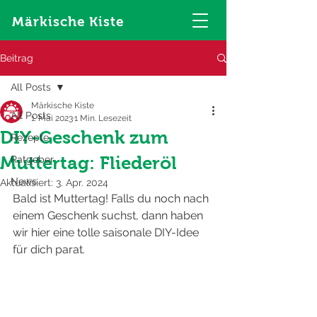
Märkische Kiste
Beitrag
All Posts
Märkische Kiste
All Posts
1. Mai 2023
1 Min. Lesezeit
DIY-Geschenk zum
Rezepte
Muttertag: Fliederöl
Ratgeber
News
Aktualisiert:
3. Apr. 2024
Bald ist Muttertag! Falls du noch nach 
einem Geschenk suchst, dann haben 
wir hier eine tolle saisonale DIY-Idee 
für dich parat.