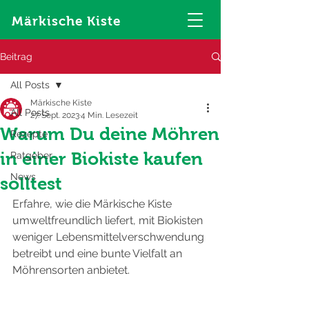
Märkische Kiste
Beitrag
All Posts
Märkische Kiste
All Posts
27. Sept. 2023
4 Min. Lesezeit
Warum Du deine Möhren
Rezepte
in einer Biokiste kaufen
Ratgeber
News
solltest
Erfahre, wie die Märkische Kiste 
umweltfreundlich liefert, mit Biokisten 
weniger Lebensmittelverschwendung 
betreibt und eine bunte Vielfalt an 
Möhrensorten anbietet.