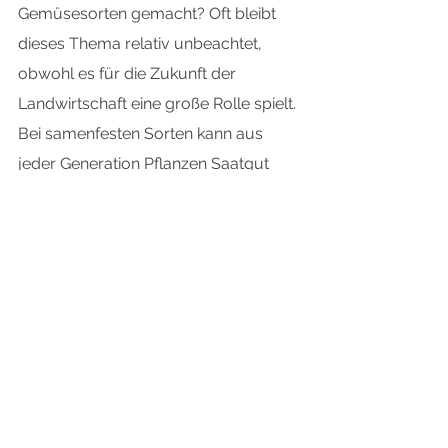
Gemüsesorten gemacht? Oft bleibt 
dieses Thema relativ unbeachtet, 
obwohl es für die Zukunft der 
Landwirtschaft eine große Rolle spielt. 
Bei samenfesten Sorten kann aus 
jeder Generation Pflanzen Saatgut 
gewonnen werden, das nach seiner 
Aussaat etwa die gleichen Merkmale 
ausbildet wie seine Eltern zuvor. 
Durch langjährige Züchtung passt 
sich das Gemüse dem Standort an 
und wird immer robuster. Doch etwa 
75% der samenfesten Sorten, die 
noch vor einem Jahrhundert weltweit 
existierten, gelten heute als verdrängt 