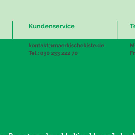
Kundenservice
T
kontakt@maerkischekiste.de
Mo
Tel.: 030 233 222 70
Fr