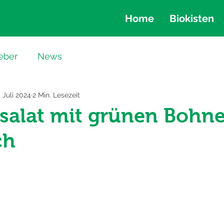
Home
Biokisten
eber
News
. Juli 2024
2 Min. Lesezeit
lsalat mit grünen Bohn
ch