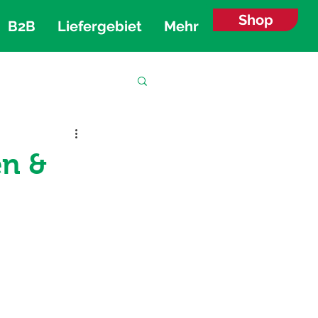
Shop
B2B
Liefergebiet
Mehr
en &