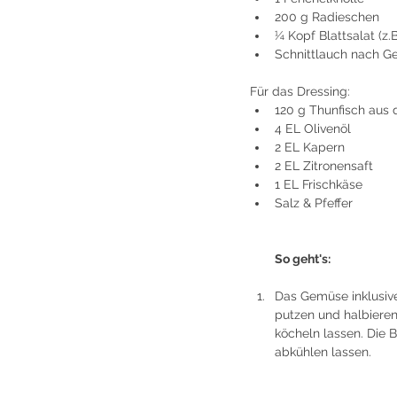
200 g Radieschen
¼ Kopf Blattsalat (z.
Schnittlauch nach 
Für das Dressing:
120 g Thunfisch aus 
4 EL Olivenöl
2 EL Kapern
2 EL Zitronensaft
1 EL Frischkäse
Salz & Pfeffer
So geht's:
Das Gemüse inklusive
putzen und halbieren
köcheln lassen. Die
abkühlen lassen.