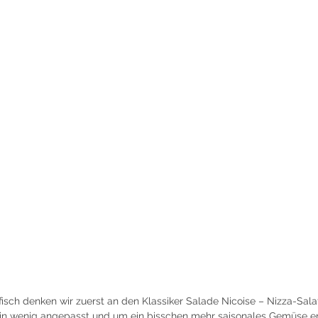
isch denken wir zuerst an den Klassiker Salade Nicoise – Nizza-Sala
n wenig angepasst und um ein bisschen mehr saisonales Gemüse er