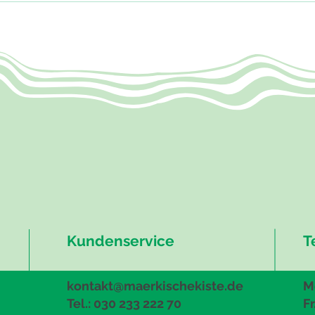
Frühlingshafter
Kartoffelsalat
Kundenservice
T
kontakt@maerkischekiste.de
Mo
Tel.: 030 233 222 70
Fr