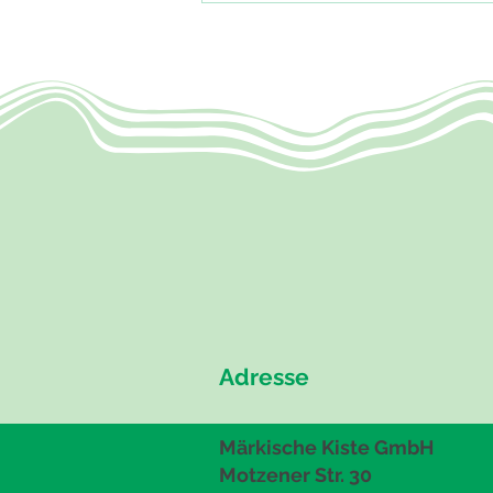
Sommersalat mit Erdbeeren
Adresse
Märkische Kiste GmbH
Motzener Str. 30