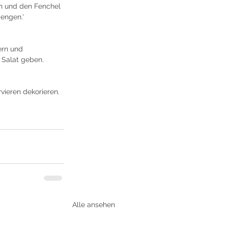
n und den Fenchel 
mengen.'
ern und 
 Salat geben.
ieren dekorieren.
Alle ansehen